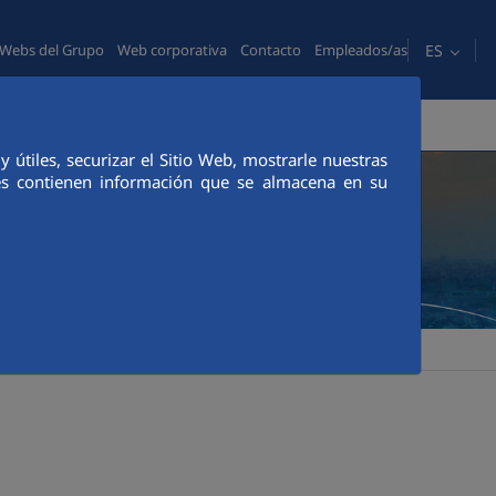
ES
Webs del Grupo
Web corporativa
Contacto
Empleados/as
PERSONAS
COMUNICACIÓN
CANAL ÉTICO
útiles, securizar el Sitio Web, mostrarle nuestras
ies contienen información que se almacena en su