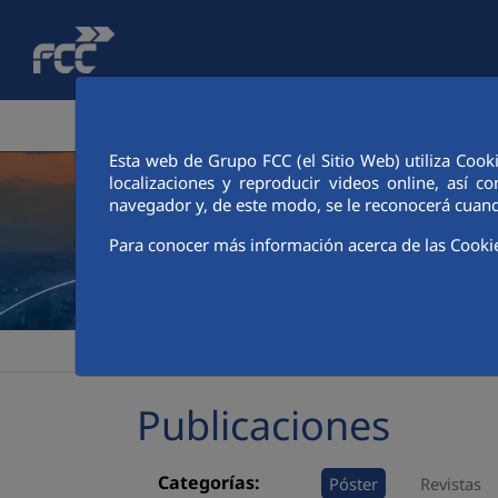
Saltar al contenido principal
ÁREA CORPORATIVA
ACTIVIDADES
ACCIONIS
Esta web de Grupo FCC (el Sitio Web) utiliza Cook
localizaciones y reproducir videos online, así
navegador y, de este modo, se le reconocerá cuand
Para conocer más información acerca de las Cooki
>
>
FCC
Sala de comunicación
Publicaciones
Publicaciones
Categorías:
Póster
Revistas