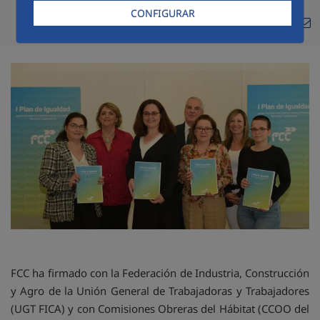
CONFIGURAR
Compa
Compartir en Twitte
Compartir en Li
Compartir en
RSS
Com
FCC ha firmado con la Federación de Industria, Construcción
y Agro de la Unión General de Trabajadoras y Trabajadores
(UGT FICA) y con Comisiones Obreras del Hábitat (CCOO del