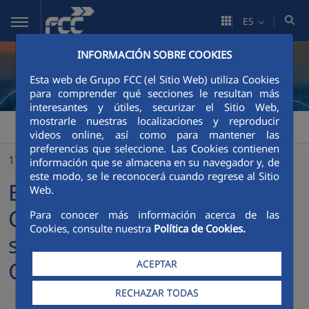
Saltar al contenido principal
ES
INFORMACIÓN SOBRE COOKIES
Esta web de Grupo FCC (el Sitio Web) utiliza Cookies
para comprender qué secciones le resultan más
interesantes y útiles, securizar el Sitio Web,
mostrarle nuestras localizaciones y reproducir
FCC
>
El área de Servicios Corporativos de FCC firma su I Plan de Igualdad de Grupo
videos online, así como para mantener las
preferencias que seleccione. Las Cookies contienen
17/03/2023
información que se almacena en su navegador y, de
este modo, se le reconocerá cuando regrese al Sitio
El área de Servicios
Web.
Corporativos de FCC firma
Para conocer más información acerca de las
Cookies, consulte nuestra
Política de Cookies.
su I Plan de Igualdad de
Grupo
ACEPTAR
RECHAZAR TODAS