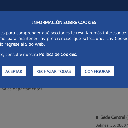
INFORMACIÓN SOBRE COOKIES
TAS E INVERSORES
SOSTENIBILIDAD
GOBIERNO CORPORATIVO
ies para comprender qué secciones le resultan más interesantes y 
 como para mantener las preferencias que seleccione. Las Cook
o regrese al Sitio Web.
es, consulte nuestra
Política de Cookies.
ACEPTAR
RECHAZAR TODAS
CONFIGURAR
ncipales departamentos.
Sede Central 
Balmes, 36. 08007