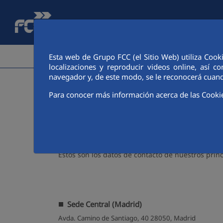
Saltar al contenido principal
ÁREA CORPORATIVA
ACTIVIDADES
ACCIONIS
Esta web de Grupo FCC (el Sitio Web) utiliza Cook
localizaciones y reproducir videos online, así
navegador y, de este modo, se le reconocerá cuand
>
FCC
Contacto
Para conocer más información acerca de las Cooki
Dónde estamos
Estos son los datos de contacto de nuestros pri
Sede Central (Madrid)
Avda. Camino de Santiago, 40 28050, Madrid