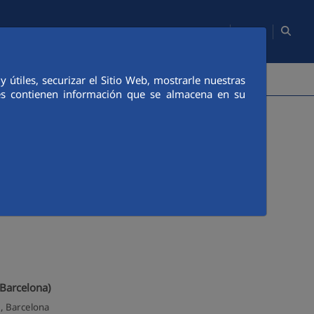
ES
Mapa web
Webs del Grupo
Contacto
Empleados/as
PERSONAS
COMUNICACIÓN
CANAL ÉTICO
útiles, securizar el Sitio Web, mostrarle nuestras
ies contienen información que se almacena en su
(Barcelona)
, Barcelona