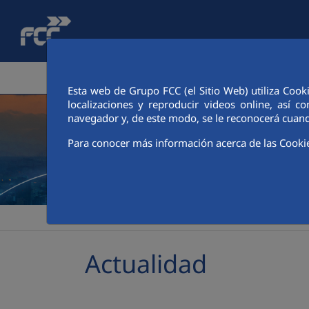
Saltar al contenido principal
ÁREA CORPORATIVA
ACTIVIDADES
ACCIONIS
Esta web de Grupo FCC (el Sitio Web) utiliza Cook
localizaciones y reproducir videos online, así
navegador y, de este modo, se le reconocerá cuand
Para conocer más información acerca de las Cooki
>
>
FCC
Sala de comunicación
Actualidad
Actualidad