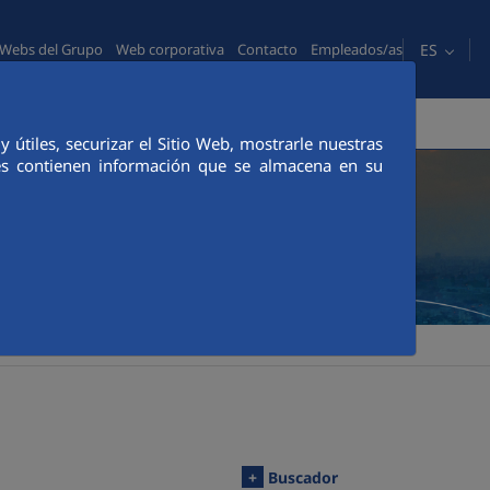
ES
Webs del Grupo
Web corporativa
Contacto
Empleados/as
PERSONAS
COMUNICACIÓN
CANAL ÉTICO
útiles, securizar el Sitio Web, mostrarle nuestras
ies contienen información que se almacena en su
+
Buscador