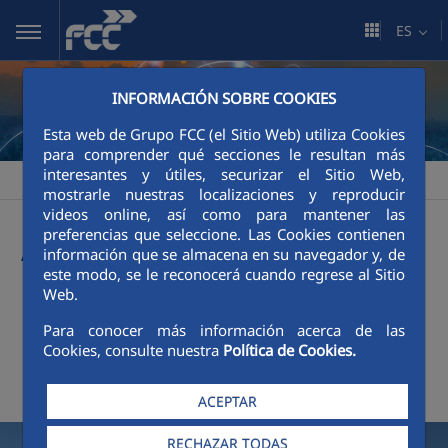
Saltar al contenido principal
ES
INFORMACIÓN SOBRE COOKIES
Esta web de Grupo FCC (el Sitio Web) utiliza Cookies
para comprender qué secciones le resultan más
interesantes y útiles, securizar el Sitio Web,
FCC
Sala de comunicación
Actualidad
>
>
mostrarle nuestras localizaciones y reproducir
videos online, así como para mantener las
Actualidad
preferencias que seleccione. Las Cookies contienen
información que se almacena en su navegador y, de
este modo, se le reconocerá cuando regrese al Sitio
Web.
+
Buscador
Para conocer más información acerca de las
Cookies, consulte nuestra
Política de Cookies.
Últimas noticias
ACEPTAR
RECHAZAR TODAS