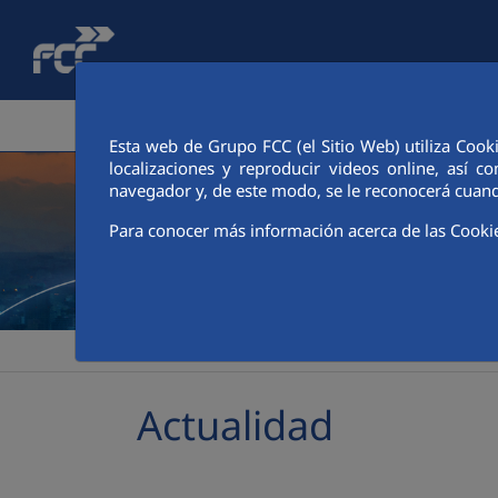
Saltar al contenido principal
ÁREA CORPORATIVA
ACTIVIDADES
ACCIONIS
Esta web de Grupo FCC (el Sitio Web) utiliza Cook
localizaciones y reproducir videos online, así
navegador y, de este modo, se le reconocerá cuand
Para conocer más información acerca de las Cooki
>
>
FCC
Sala de comunicación
Actualidad
Actualidad