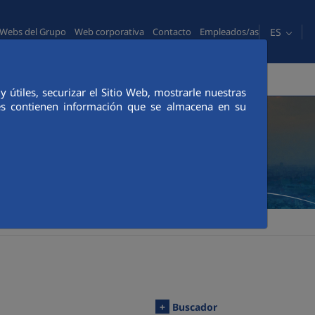
ES
Webs del Grupo
Web corporativa
Contacto
Empleados/as
PERSONAS
COMUNICACIÓN
CANAL ÉTICO
útiles, securizar el Sitio Web, mostrarle nuestras
ies contienen información que se almacena en su
+
Buscador