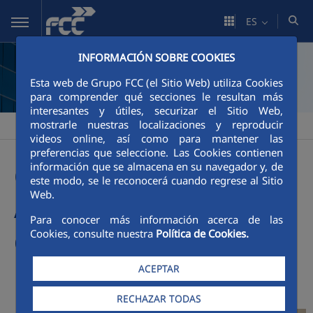
Saltar al contenido principal
ES
INFORMACIÓN SOBRE COOKIES
Esta web de Grupo FCC (el Sitio Web) utiliza Cookies
para comprender qué secciones le resultan más
interesantes y útiles, securizar el Sitio Web,
mostrarle nuestras localizaciones y reproducir
FCC
Área Corporativa
Carta del consejero delegado
>
>
videos online, así como para mantener las
preferencias que seleccione. Las Cookies contienen
información que se almacena en su navegador y, de
Carta de Pablo Colio
este modo, se le reconocerá cuando regrese al Sitio
Web.
Abril, consejero
Para conocer más información acerca de las
delegado del Grupo FCC
Cookies, consulte nuestra
Política de Cookies.
ACEPTAR
RECHAZAR TODAS