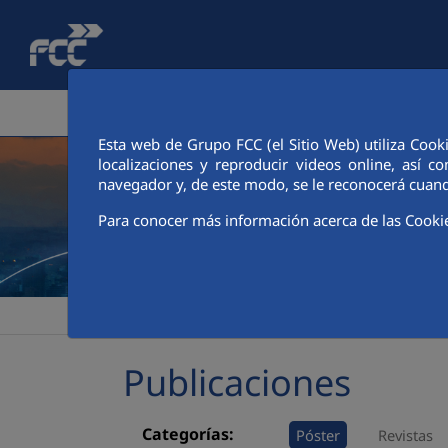
Saltar al contenido principal
ÁREA CORPORATIVA
ACTIVIDADES
ACCIONIS
Esta web de Grupo FCC (el Sitio Web) utiliza Cook
localizaciones y reproducir videos online, así
navegador y, de este modo, se le reconocerá cuand
Para conocer más información acerca de las Cooki
>
>
FCC
Sala de comunicación
Publicaciones
Publicaciones
Categorías:
Póster
Revistas