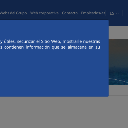
ES
Webs del Grupo
Web corporativa
Contacto
Empleados/as
PERSONAS
COMUNICACIÓN
CANAL ÉTICO
útiles, securizar el Sitio Web, mostrarle nuestras
ies contienen información que se almacena en su