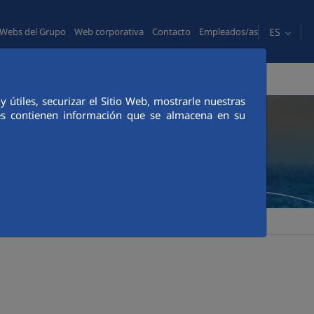
ES
Webs del Grupo
Web corporativa
Contacto
Empleados/as
PERSONAS
COMUNICACIÓN
CANAL ÉTICO
útiles, securizar el Sitio Web, mostrarle nuestras
ies contienen información que se almacena en su