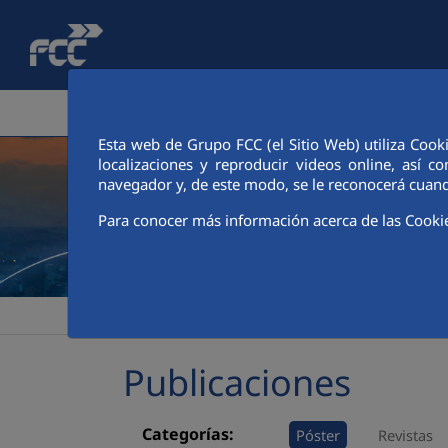
Saltar al contenido principal
ÁREA CORPORATIVA
ACTIVIDADES
ACCIONIS
Esta web de Grupo FCC (el Sitio Web) utiliza Cook
localizaciones y reproducir videos online, así
navegador y, de este modo, se le reconocerá cuand
Para conocer más información acerca de las Cooki
>
>
FCC
Sala de comunicación
Publicaciones
Publicaciones
Categorías:
Póster
Revistas