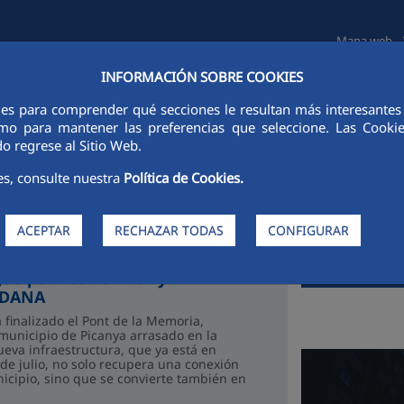
Mapa web
INFORMACIÓN SOBRE COOKIES
TAS E INVERSORES
SOSTENIBILIDAD
GOBIERNO CORPORATIVO
ies para comprender qué secciones le resultan más interesantes y 
 como para mantener las preferencias que seleccione. Las Cook
o regrese al Sitio Web.
noticias
es, consulte nuestra
Política de Cookies.
CONTACT
comunicacion
ACEPTAR
RECHAZAR TODAS
CONFIGURAR
Teléfono:
n finaliza el Pont de la
(+34) 91 359 5
guo puente de Picanya
a DANA
 finalizado el Pont de la Memoria,
municipio de Picanya arrasado en la
eva infraestructura, que ya está en
Accede al vide
 de julio, no solo recupera una conexión
icipio, sino que se convierte también en
naje permanente...