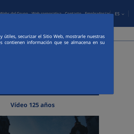
ES
Webs del Grupo
Web corporativa
Contacto
Empleados/as
PERSONAS
COMUNICACIÓN
CANAL ÉTICO
útiles, securizar el Sitio Web, mostrarle nuestras
ies contienen información que se almacena en su
O DE PRENSA
@fcc.es
4 00
Vídeo 125 años
o corporativo (Se abre en nueva pestaña)