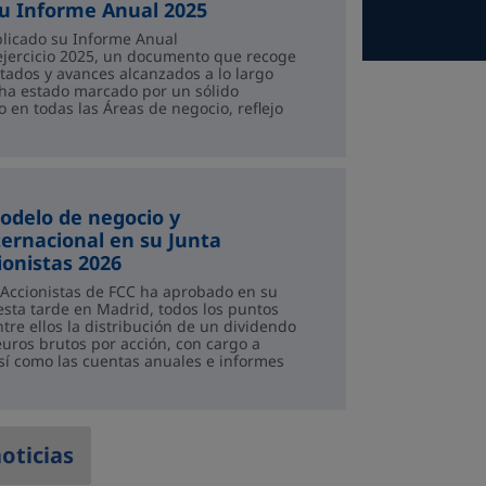
u Informe Anual 2025
licado su Informe Anual
ejercicio 2025, un documento que recoge
ltados y avances alcanzados a lo largo
o ha estado marcado por un sólido
 en todas las Áreas de negocio, reflejo
odelo de gestión del Gr...
odelo de negocio y
ternacional en su Junta
ionistas 2026
 Accionistas de FCC ha aprobado en su
esta tarde en Madrid, todos los puntos
ntre ellos la distribución de un dividendo
euros brutos por acción, con cargo a
sí como las cuentas anuales e informes
ndientes...
oticias