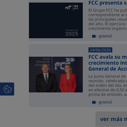
FCC presenta s
El Grupo FCC ha pub
correspondiente al 
los principales resu
del año. El ejercici
crecimiento orgánico
de la fortaleza del m
general
24/06/2026
FCC avala su m
crecimiento in
General de Acc
La Junta General de
reunión, celebrada 
del orden del día, e
en efectivo de 0,50 
prima de emisión, a
de gestión correspo
general
ver más n