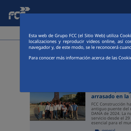
Saltar al contenido principal
ÁREA CORPORATIVA
ACTIVIDADES
ACCIONIS
Esta web de Grupo FCC (el Sitio Web) utiliza Cook
localizaciones y reproducir videos online, así
navegador y, de este modo, se le reconocerá cuand
Últimas 
Para conocer más información acerca de las Cooki
05/08/2026
FCC Construcció
Memoria, anti
arrasado en l
FCC Construcción ha
antiguo puente del 
DANA de 2024. La nu
servicio desde el 29
esencial para el mun
un espacio de home
general