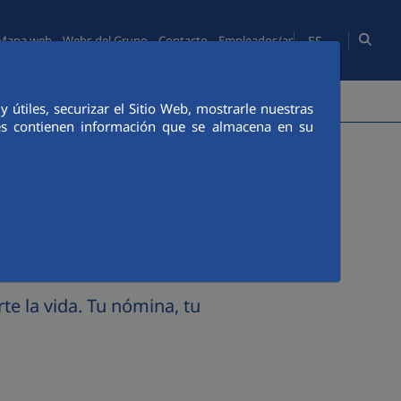
ES
Mapa web
Webs del Grupo
Contacto
Empleados/as
PERSONAS
COMUNICACIÓN
CANAL ÉTICO
útiles, securizar el Sitio Web, mostrarle nuestras
ies contienen información que se almacena en su
e la vida. Tu nómina, tu