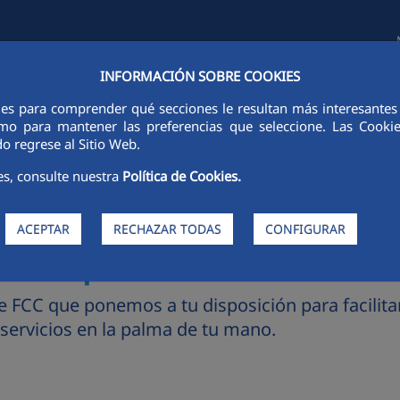
INFORMACIÓN SOBRE COOKIES
TAS E INVERSORES
SOSTENIBILIDAD
GOBIERNO CORPORATIVO
ies para comprender qué secciones le resultan más interesantes y 
 como para mantener las preferencias que seleccione. Las Cook
o regrese al Sitio Web.
es, consulte nuestra
Política de Cookies.
ACEPTAR
RECHAZAR TODAS
CONFIGURAR
de simple.
FCC que ponemos a tu disposición para facilitart
 servicios en la palma de tu mano.