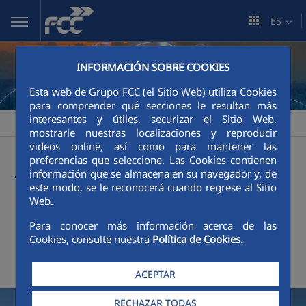
Saltar al contenido principal
ES
INFORMACIÓN SOBRE COOKIES
Esta web de Grupo FCC (el Sitio Web) utiliza Cookies
para comprender qué secciones le resultan más
interesantes y útiles, securizar el Sitio Web,
FCC
Sala de comunicación
Actualidad
>
>
mostrarle nuestras localizaciones y reproducir
videos online, así como para mantener las
Actualidad
preferencias que seleccione. Las Cookies contienen
información que se almacena en su navegador y, de
este modo, se le reconocerá cuando regrese al Sitio
Web.
+
Buscador
Para conocer más información acerca de las
Cookies, consulte nuestra
Política de Cookies.
Últimas noticias
ACEPTAR
RECHAZAR TODAS