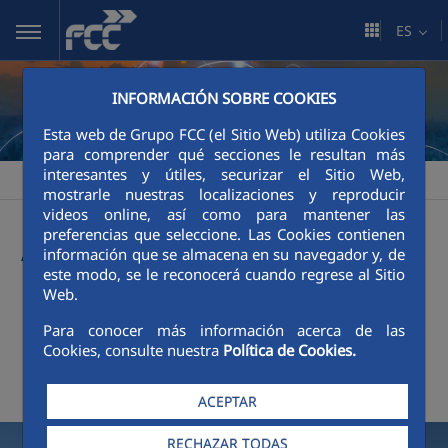
Saltar al contenido principal
ES
INFORMACIÓN SOBRE COOKIES
Esta web de Grupo FCC (el Sitio Web) utiliza Cookies
para comprender qué secciones le resultan más
interesantes y útiles, securizar el Sitio Web,
FCC
Sala de comunicación
Actualidad
>
>
mostrarle nuestras localizaciones y reproducir
videos online, así como para mantener las
Actualidad
preferencias que seleccione. Las Cookies contienen
información que se almacena en su navegador y, de
este modo, se le reconocerá cuando regrese al Sitio
Web.
+
Buscador
Para conocer más información acerca de las
Cookies, consulte nuestra
Política de Cookies.
Últimas noticias
ACEPTAR
RECHAZAR TODAS