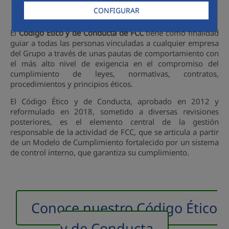
CONFIGURAR
El
Código Ético y de Conducta de FCC
tiene como finalidad
guiar a todas las personas vinculadas a cualquier empresa
del Grupo a través de unas pautas de comportamiento con
el más alto nivel de exigencia en el compromiso del
cumplimiento de leyes, normativas, contratos,
procedimientos y principios éticos.
El Código Ético y de Conducta, aprobado en 2012 y
reformulado en 2018, sometido a diversas revisiones
posteriores, es el elemento central de la gestión
responsable de la actividad de FCC, que se articula a partir
de un Modelo de Cumplimiento fortalecido por un sistema
de control interno, que garantiza su cumplimiento.
Conoce nuestro Código Ético
y de Conducta