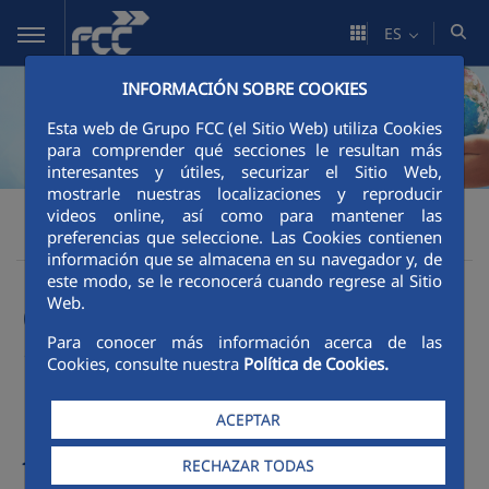
Saltar al contenido principal
ES
INFORMACIÓN SOBRE COOKIES
Esta web de Grupo FCC (el Sitio Web) utiliza Cookies
para comprender qué secciones le resultan más
interesantes y útiles, securizar el Sitio Web,
mostrarle nuestras localizaciones y reproducir
Sostenibilidad
Buen gobierno
FCC
videos online, así como para mantener las
preferencias que seleccione. Las Cookies contienen
Código Ético y de Conducta
información que se almacena en su navegador y, de
este modo, se le reconocerá cuando regrese al Sitio
Web.
Compromiso con la
Para conocer más información acerca de las
integridad, la
Cookies, consulte nuestra
Política de Cookies.
honestidad y la
ACEPTAR
transparencia
RECHAZAR TODAS