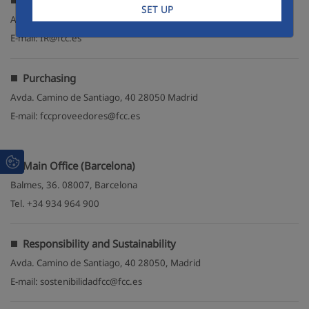
Shareholder Services Office
SET UP
Avda. Camino de Santiago, 40 28050 Madrid
E-mail: IR@fcc.es
Purchasing
Avda. Camino de Santiago, 40 28050 Madrid
E-mail: fccproveedores@fcc.es
Main Office (Barcelona)
Balmes, 36. 08007, Barcelona
Tel. +34 934 964 900
Responsibility and Sustainability
Avda. Camino de Santiago, 40 28050, Madrid
E-mail: sostenibilidadfcc@fcc.es