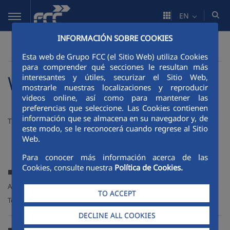
Skip to Main Content
EN
INFORMACIÓN SOBRE COOKIES
FCC
Contact
>
Esta web de Grupo FCC (el Sitio Web) utiliza Cookies
para comprender qué secciones le resultan más
Where we are
interesantes y útiles, securizar el Sitio Web,
mostrarle nuestras localizaciones y reproducir
videos online, así como para mantener las
preferencias que seleccione. Las Cookies contienen
información que se almacena en su navegador y, de
These are the contact details of our main departments.
este modo, se le reconocerá cuando regrese al Sitio
Web.
Para conocer más información acerca de las
Cookies, consulte nuestra
Política de Cookies.
Main Office (Madrid)
Avda. Camino de Santiago, 40 28050, Madrid
TO ACCEPT
Tel. +34 913 595 400
DECLINE ALL COOKIES