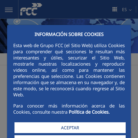
Saltar al contenido principal
ES
INFORMACIÓN SOBRE COOKIES
Esta web de Grupo FCC (el Sitio Web) utiliza Cookies
para comprender qué secciones le resultan más
interesantes y útiles, securizar el Sitio Web,
FCC
Sala de comunicación
Publicaciones
>
>
mostrarle nuestras localizaciones y reproducir
videos online, así como para mantener las
Publicaciones
preferencias que seleccione. Las Cookies contienen
información que se almacena en su navegador y, de
este modo, se le reconocerá cuando regrese al Sitio
Web.
Categorías:
Póster
Revistas
Para conocer más información acerca de las
Cookies, consulte nuestra
Política de Cookies.
ACEPTAR