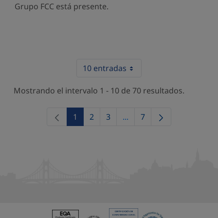
Grupo FCC está presente.
10 entradas
Mostrando el intervalo 1 - 10 de 70 resultados.
1
2
3
...
7
Página
Página
Página
Páginas intermedias Use 
Página