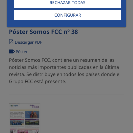
RECHAZAR TODAS
CONFIGURAR
07/07/2026
Póster Somos FCC nº 38
Descargar PDF
Póster
Póster Somos FCC, contiene un resumen de las
noticias más importantes publicadas en la última
revista. Se distribuye en todos los países donde el
Grupo FCC está presente.