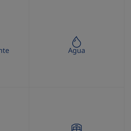
Agua
nte
Agua
Concesiones