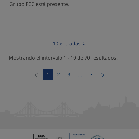
Grupo FCC está presente.
10 entradas
Mostrando el intervalo 1 - 10 de 70 resultados.
1
2
3
...
7
Página
Página
Página
Páginas intermedias Use 
Página