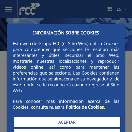
Saltar al contenido principal
ES
INFORMACIÓN SOBRE COOKIES
Esta web de Grupo FCC (el Sitio Web) utiliza Cookies
para comprender qué secciones le resultan más
interesantes y útiles, securizar el Sitio Web,
FCC
Sala de comunicación
Publicaciones
>
>
mostrarle nuestras localizaciones y reproducir
videos online, así como para mantener las
Publicaciones
preferencias que seleccione. Las Cookies contienen
información que se almacena en su navegador y, de
este modo, se le reconocerá cuando regrese al Sitio
Web.
Categorías:
Póster
Revistas
Para conocer más información acerca de las
Cookies, consulte nuestra
Política de Cookies.
ACEPTAR