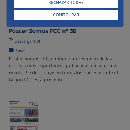
RECHAZAR TODAS
CONFIGURAR
07/07/2026
Póster Somos FCC nº 38
Descargar PDF
Póster
Póster Somos FCC, contiene un resumen de las
noticias más importantes publicadas en la última
revista. Se distribuye en todos los países donde el
Grupo FCC está presente.