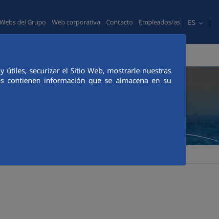
ES
Webs del Grupo
Web corporativa
Contacto
Empleados/as
PERSONAS
COMUNICACIÓN
CANAL ÉTICO
útiles, securizar el Sitio Web, mostrarle nuestras
ies contienen información que se almacena en su