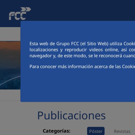
Saltar al contenido principal
ÁREA CORPORATIVA
ACTIVIDADES
ACCIONIS
Esta web de Grupo FCC (el Sitio Web) utiliza Cook
localizaciones y reproducir videos online, así
navegador y, de este modo, se le reconocerá cuand
Para conocer más información acerca de las Cooki
>
>
FCC
Sala de comunicación
Publicaciones
Publicaciones
Categorías:
Póster
Revistas