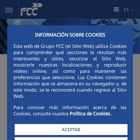
Saltar al contenido principal
ES
INFORMACIÓN SOBRE COOKIES
Esta web de Grupo FCC (el Sitio Web) utiliza Cookies
para comprender qué secciones le resultan más
interesantes y útiles, securizar el Sitio Web,
FCC
Sala de comunicación
Publicaciones
>
>
mostrarle nuestras localizaciones y reproducir
videos online, así como para mantener las
Publicaciones
preferencias que seleccione. Las Cookies contienen
información que se almacena en su navegador y, de
este modo, se le reconocerá cuando regrese al Sitio
Web.
Categorías:
Póster
Revistas
Para conocer más información acerca de las
Cookies, consulte nuestra
Política de Cookies.
ACEPTAR