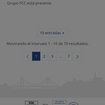
Grupo FCC está presente.
10 entradas
Mostrando el intervalo 1 - 10 de 70 resultados.
1
2
3
...
7
Página
Página
Página
Páginas intermedias Use 
Página