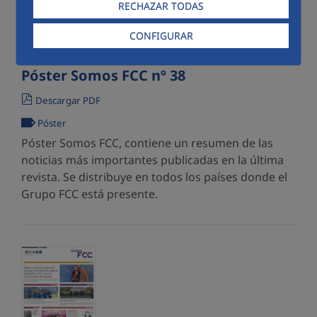
RECHAZAR TODAS
CONFIGURAR
07/07/2026
Póster Somos FCC nº 38
Descargar PDF
Póster
Póster Somos FCC, contiene un resumen de las
noticias más importantes publicadas en la última
revista. Se distribuye en todos los países donde el
Grupo FCC está presente.