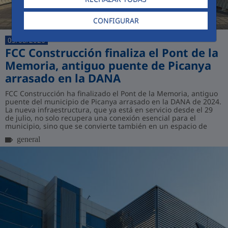
CONFIGURAR
05/08/2026
FCC Construcción finaliza el Pont de la
Memoria, antiguo puente de Picanya
arrasado en la DANA
FCC Construcción ha finalizado el Pont de la Memoria, antiguo
puente del municipio de Picanya arrasado en la DANA de 2024.
La nueva infraestructura, que ya está en servicio desde el 29
de julio, no solo recupera una conexión esencial para el
municipio, sino que se convierte también en un espacio de
homenaje permanente...
general