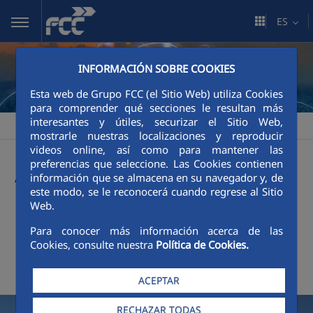
Saltar al contenido principal
ES
INFORMACIÓN SOBRE COOKIES
Esta web de Grupo FCC (el Sitio Web) utiliza Cookies
para comprender qué secciones le resultan más
interesantes y útiles, securizar el Sitio Web,
FCC
Sala de comunicación
Actualidad
>
>
mostrarle nuestras localizaciones y reproducir
videos online, así como para mantener las
Actualidad
preferencias que seleccione. Las Cookies contienen
información que se almacena en su navegador y, de
este modo, se le reconocerá cuando regrese al Sitio
Web.
+
Buscador
Para conocer más información acerca de las
Cookies, consulte nuestra
Política de Cookies.
Últimas noticias
ACEPTAR
RECHAZAR TODAS