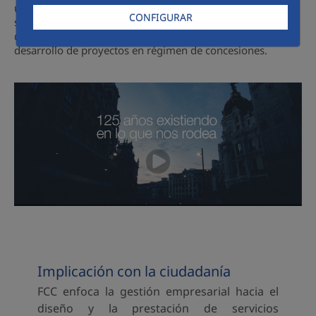
un siglo de historia, es un referente internacional en
CONFIGURAR
servicios medioambientales, en la gestión del ciclo integral
del agua, en la construcción de infraestructuras y en el
desarrollo de proyectos en régimen de concesiones.
Implicación con la ciudadanía
FCC enfoca la gestión empresarial hacia el
diseño y la prestación de servicios