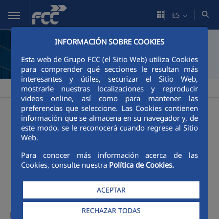
Saltar al contenido principal
ES
INFORMACIÓN SOBRE COOKIES
Esta web de Grupo FCC (el Sitio Web) utiliza Cookies
para comprender qué secciones le resultan más
interesantes y útiles, securizar el Sitio Web,
mostrarle nuestras localizaciones y reproducir
FCC
Área Corporativa
Presentación
>
>
videos online, así como para mantener las
preferencias que seleccione. Las Cookies contienen
Una compañía
información que se almacena en su navegador y, de
este modo, se le reconocerá cuando regrese al Sitio
Web.
comprometida con la
Para conocer más información acerca de las
mejora del bienestar de
Cookies, consulte nuestra
Política de Cookies.
las personas
ACEPTAR
RECHAZAR TODAS
El
Grupo FCC
, con una experiencia acumulada de más de