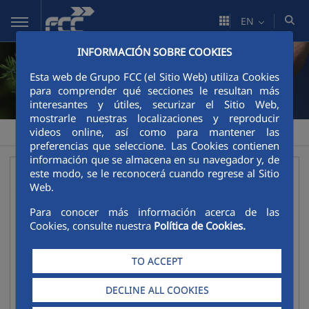
Skip to Main Content
EN
INFORMACIÓN SOBRE COOKIES
Esta web de Grupo FCC (el Sitio Web) utiliza Cookies
para comprender qué secciones le resultan más
interesantes y útiles, securizar el Sitio Web,
mostrarle nuestras localizaciones y reproducir
videos online, así como para mantener las
FCC
Corporate Governance
Regulations
>
>
preferencias que seleccione. Las Cookies contienen
información que se almacena en su navegador y, de
este modo, se le reconocerá cuando regrese al Sitio
Regulations
Web.
Collapse
Sustainability Policy
Para conocer más información acerca de las
Cookies, consulte nuestra
Política de Cookies.
Regulations of the General Meeting of Shareholders
Code of Tax Conduct
TO ACCEPT
Company By-laws
DECLINE ALL COOKIES
Rules of the Electronic Shareholder Forum