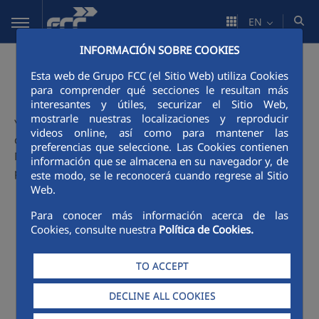
Skip to Main Content
EN
INFORMACIÓN SOBRE COOKIES
Employees access
Esta web de Grupo FCC (el Sitio Web) utiliza Cookies
para comprender qué secciones le resultan más
interesantes y útiles, securizar el Sitio Web,
mostrarle nuestras localizaciones y reproducir
You can access the following services from outside the
videos online, así como para mantener las
corporate network by clicking on the appropriate link.
preferencias que seleccione. Las Cookies contienen
Must be identified by introducing user (domain\user) and
información que se almacena en su navegador y, de
password:
este modo, se le reconocerá cuando regrese al Sitio
Web.
Time registration
Para conocer más información acerca de las
FCC in the world
Cookies, consulte nuestra
Política de Cookies.
Corporate email
Report claims
TO ACCEPT
Report incidents
DECLINE ALL COOKIES
Employee/Manager Portal