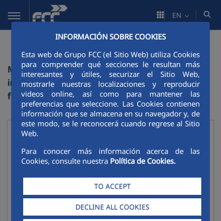
Skip to Main Content
EN
INFORMACIÓN SOBRE COOKIES
List of FCC websites
Esta web de Grupo FCC (el Sitio Web) utiliza Cookies
para comprender qué secciones le resultan más
More in-depth information on FCC's activities
interesantes y útiles, securizar el Sitio Web,
in each business area is provided on the
mostrarle nuestras localizaciones y reproducir
videos online, así como para mantener las
following websites:
preferencias que seleccione. Las Cookies contienen
información que se almacena en su navegador y, de
este modo, se le reconocerá cuando regrese al Sitio
Corporate
Web.
Collapse
Para conocer más información acerca de las
Corporate website
Cookies, consulte nuestra
Política de Cookies.
Environmental Services web
Water web
TO ACCEPT
Infraestructure web
DECLINE ALL COOKIES
Concesiones web