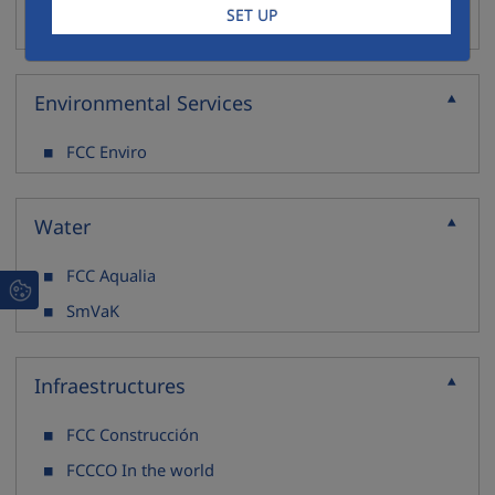
SET UP
Press Room
Environmental Services
Collapse
FCC Enviro
Water
Collapse
FCC Aqualia
SmVaK
Infraestructures
Collapse
FCC Construcción
FCCCO In the world