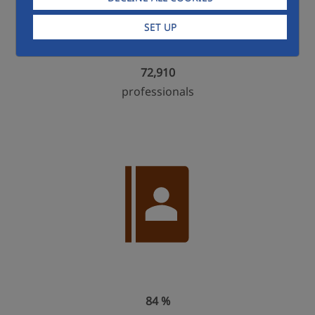
SET UP
72,910
professionals
84 %