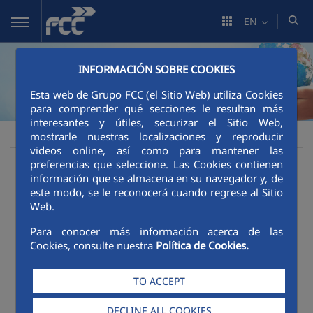
Skip to Main Content
EN
INFORMACIÓN SOBRE COOKIES
Esta web de Grupo FCC (el Sitio Web) utiliza Cookies
para comprender qué secciones le resultan más
interesantes y útiles, securizar el Sitio Web,
Sustainability
Social impact
Social impact
FCC
mostrarle nuestras localizaciones y reproducir
videos online, así como para mantener las
preferencias que seleccione. Las Cookies contienen
Key social figures
información que se almacena en su navegador y, de
este modo, se le reconocerá cuando regrese al Sitio
Web.
Para conocer más información acerca de las
Cookies, consulte nuestra
Política de Cookies.
TO ACCEPT
DECLINE ALL COOKIES