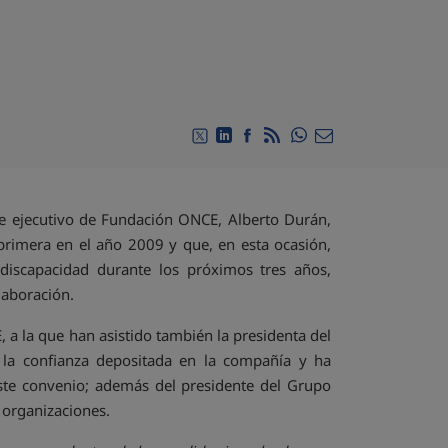
Compartir en Whats
Compartir en Twitter
Compartir en Linkedin
Compartir en Facebook
RSS
Compartir por emai
nte ejecutivo de Fundación ONCE, Alberto Durán,
primera en el año 2009 y que, en esta ocasión,
discapacidad durante los próximos tres años,
olaboración.
 a la que han asistido también la presidenta del
 la confianza depositada en la compañía y ha
ste convenio; además del presidente del Grupo
 organizaciones.