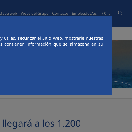
ES
Mapa web
Webs del Grupo
Contacto
Empleados/as
PERSONAS
COMUNICACIÓN
CANAL ÉTICO
útiles, securizar el Sitio Web, mostrarle nuestras
ies contienen información que se almacena en su
legará a los 1.200