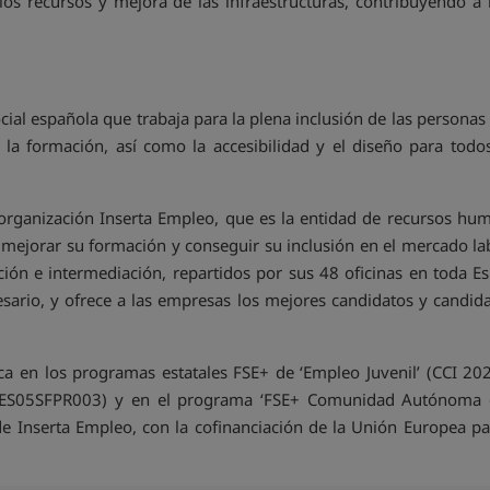
los recursos y mejora de las infraestructuras, contribuyendo a 
ial española que trabaja para la plena inclusión de las personas 
a formación, así como la accesibilidad y el diseño para todos
rganización Inserta Empleo, que es la entidad de recursos hum
n mejorar su formación y conseguir su inclusión en el mercado l
ión e intermediación, repartidos por sus 48 oficinas en toda E
sario, y ofrece a las empresas los mejores candidatos y candida
a en los programas estatales FSE+ de ‘Empleo Juvenil’ (CCI 202
021ES05SFPR003) y en el programa ‘FSE+ Comunidad Autónoma 
e Inserta Empleo, con la cofinanciación de la Unión Europea pa