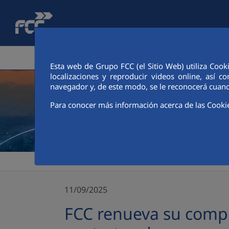
Saltar al contenido principal
ÁREA CORPORATIVA
ACTIVIDADES
ACCIONIS
Esta web de Grupo FCC (el Sitio Web) utiliza Cook
localizaciones y reproducir videos online, así
navegador y, de este modo, se le reconocerá cuand
Para conocer más información acerca de las Cooki
>
FCC
FCC renueva su compromiso con Fundación ONCE y
11/09/2025
FCC renueva su compr