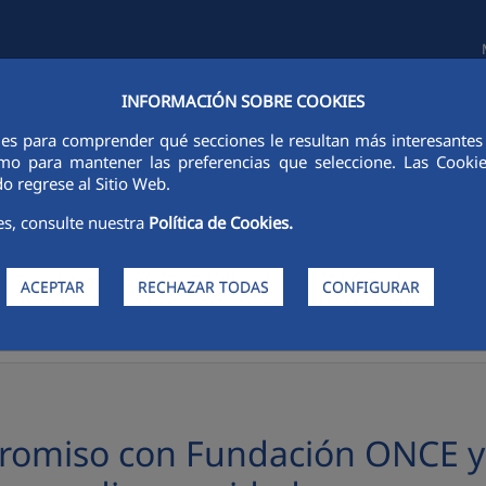
INFORMACIÓN SOBRE COOKIES
TAS E INVERSORES
SOSTENIBILIDAD
GOBIERNO CORPORATIVO
ies para comprender qué secciones le resultan más interesantes y 
 como para mantener las preferencias que seleccione. Las Cook
o regrese al Sitio Web.
es, consulte nuestra
Política de Cookies.
ACEPTAR
RECHAZAR TODAS
CONFIGURAR
 llegará a los 1.200 contratos de personas con discapacidad
omiso con Fundación ONCE y l