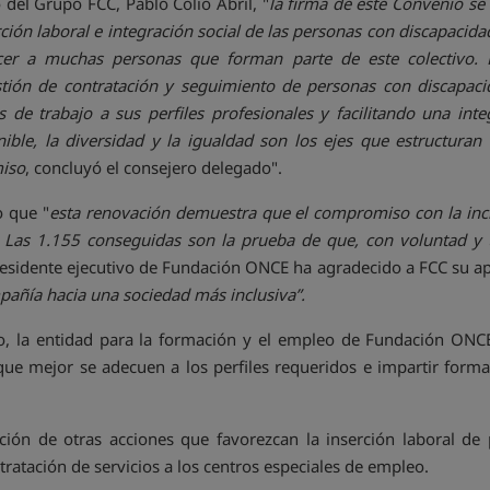
del Grupo FCC, Pablo Colio Abril, "
la firma de este Convenio s
rción laboral e integración social de las personas con discapacida
ecer a muchas personas que forman parte de este colectivo.
tión de contratación y seguimiento de personas con discapaci
 de trabajo a sus perfiles profesionales y facilitando una in
ible, la diversidad y la igualdad son los ejes que estructuran
miso
, concluyó el consejero delegado".
o que "
esta renovación demuestra que el compromiso con la incl
. Las 1.155 conseguidas son la prueba de que, con voluntad y t
presidente ejecutivo de Fundación ONCE ha agradecido a FCC su ap
añía hacia una sociedad más inclusiva”.
o, la entidad para la formación y el empleo de Fundación ONC
que mejor se adecuen a los perfiles requeridos e impartir for
ón de otras acciones que favorezcan la inserción laboral de 
tratación de servicios a los centros especiales de empleo.