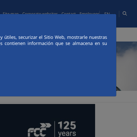
EN
Site map
Corporate websites
Contact
Employees
EOPLE
MEDIA ROOM
WHISTLEBLOWING CHANNEL
útiles, securizar el Sitio Web, mostrarle nuestras
ies contienen información que se almacena en su