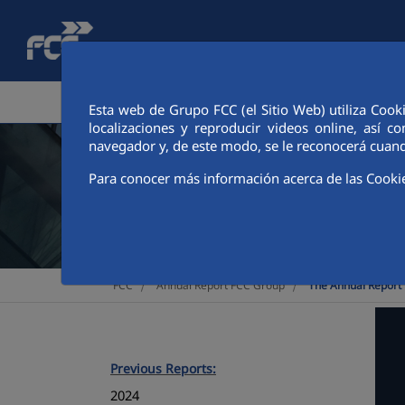
Skip to Main Content
CORPORATE AREA
ACTIVITIES
SHAREHOLDERS AN
Esta web de Grupo FCC (el Sitio Web) utiliza Cook
localizaciones y reproducir videos online, así
navegador y, de este modo, se le reconocerá cuand
Para conocer más información acerca de las Cooki
>
>
FCC
Annual Report FCC Group
The Annual Report
Previous Reports:
2024