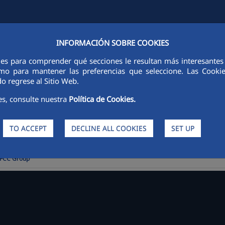
INFORMACIÓN SOBRE COOKIES
D INVESTORS
SUSTAINABILITY
CORPORATE GOVERNANCE
P
ies para comprender qué secciones le resultan más interesantes y 
 como para mantener las preferencias que seleccione. Las Cook
o regrese al Sitio Web.
es, consulte nuestra
Política de Cookies.
TO ACCEPT
DECLINE ALL COOKIES
SET UP
 FCC Group