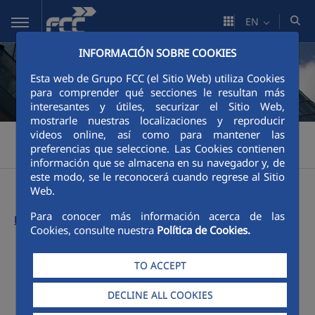
Skip to Main Content
EN
INFORMACIÓN SOBRE COOKIES
Esta web de Grupo FCC (el Sitio Web) utiliza Cookies
para comprender qué secciones le resultan más
interesantes y útiles, securizar el Sitio Web,
mostrarle nuestras localizaciones y reproducir
videos online, así como para mantener las
FCC
Annual Report FCC Group
Previous Newsletters
>
>
>
preferencias que seleccione. Las Cookies contienen
2023
información que se almacena en su navegador y, de
este modo, se le reconocerá cuando regrese al Sitio
Web.
Para conocer más información acerca de las
Last Report:
Cookies, consulte nuestra
Política de Cookies.
Menú 2023
TO ACCEPT
DECLINE ALL COOKIES