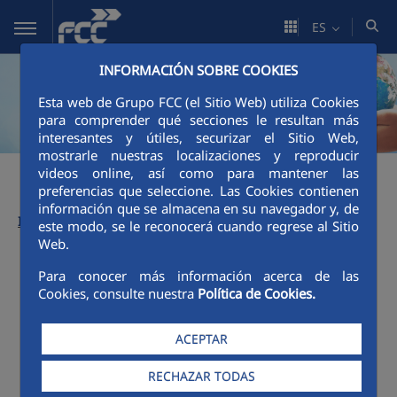
Saltar al contenido principal
ES
INFORMACIÓN SOBRE COOKIES
Esta web de Grupo FCC (el Sitio Web) utiliza Cookies
para comprender qué secciones le resultan más
interesantes y útiles, securizar el Sitio Web,
mostrarle nuestras localizaciones y reproducir
videos online, así como para mantener las
preferencias que seleccione. Las Cookies contienen
información que se almacena en su navegador y, de
Informes anteriores:
este modo, se le reconocerá cuando regrese al Sitio
Web.
Para conocer más información acerca de las
Menú Informes de Sostenibilidad
Cookies, consulte nuestra
Política de Cookies.
ACEPTAR
Menú Informes de Sostenibilidad
RECHAZAR TODAS