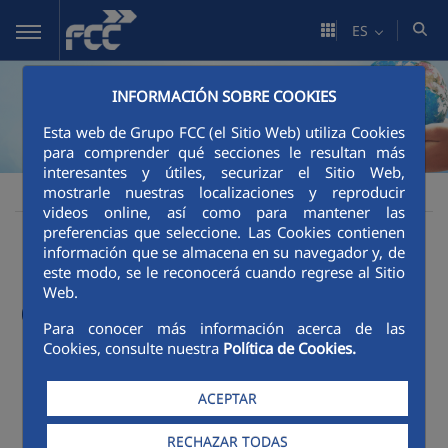
Saltar al contenido principal
ES
INFORMACIÓN SOBRE COOKIES
Esta web de Grupo FCC (el Sitio Web) utiliza Cookies
para comprender qué secciones le resultan más
interesantes y útiles, securizar el Sitio Web,
mostrarle nuestras localizaciones y reproducir
Sostenibilidad
Buen gobierno
Buen gobierno
FCC
videos online, así como para mantener las
preferencias que seleccione. Las Cookies contienen
Principales magnitudes
información que se almacena en su navegador y, de
este modo, se le reconocerá cuando regrese al Sitio
Web.
de gobierno
Para conocer más información acerca de las
Cookies, consulte nuestra
Política de Cookies.
ACEPTAR
RECHAZAR TODAS