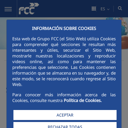
Saltar al contenido principal
ES
INFORMACIÓN SOBRE COOKIES
Esta web de Grupo FCC (el Sitio Web) utiliza Cookies
para comprender qué secciones le resultan más
interesantes y útiles, securizar el Sitio Web,
Sostenibilidad
Impacto social
Impacto social
FCC
mostrarle nuestras localizaciones y reproducir
videos online, así como para mantener las
preferencias que seleccione. Las Cookies contienen
Principales magnitudes
información que se almacena en su navegador y, de
este modo, se le reconocerá cuando regrese al Sitio
Web.
sociales
Para conocer más información acerca de las
Cookies, consulte nuestra
Política de Cookies.
ACEPTAR
RECHAZAR TODAS