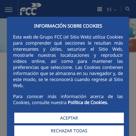
Saltar al contenido principal
ES
INFORMACIÓN SOBRE COOKIES
Esta web de Grupo FCC (el Sitio Web) utiliza Cookies
para comprender qué secciones le resultan más
interesantes y útiles, securizar el Sitio Web,
mostrarle nuestras localizaciones y reproducir
Sostenibilidad
Impacto social
FCC
videos online, así como para mantener las
Acciones en la comunidad
preferencias que seleccione. Las Cookies contienen
información que se almacena en su navegador y, de
este modo, se le reconocerá cuando regrese al Sitio
Fomentando el
Web.
Para conocer más información acerca de las
progreso social y
Cookies, consulte nuestra
Política de Cookies.
medioambiental
ACEPTAR
RECHAZAR TODAS