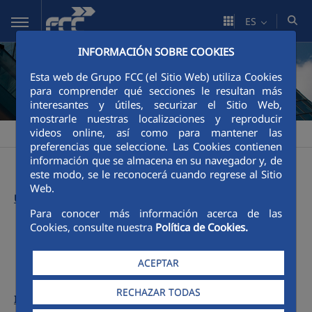
Saltar al contenido principal
ES
INFORMACIÓN SOBRE COOKIES
Esta web de Grupo FCC (el Sitio Web) utiliza Cookies
para comprender qué secciones le resultan más
interesantes y útiles, securizar el Sitio Web,
mostrarle nuestras localizaciones y reproducir
videos online, así como para mantener las
FCC
Informe Anual FCC
Números anteriores
2017
>
>
>
preferencias que seleccione. Las Cookies contienen
información que se almacena en su navegador y, de
este modo, se le reconocerá cuando regrese al Sitio
Web.
Último informe:
Para conocer más información acerca de las
Cookies, consulte nuestra
Política de Cookies.
Menú 2017
ACEPTAR
RECHAZAR TODAS
Informes anteriores: