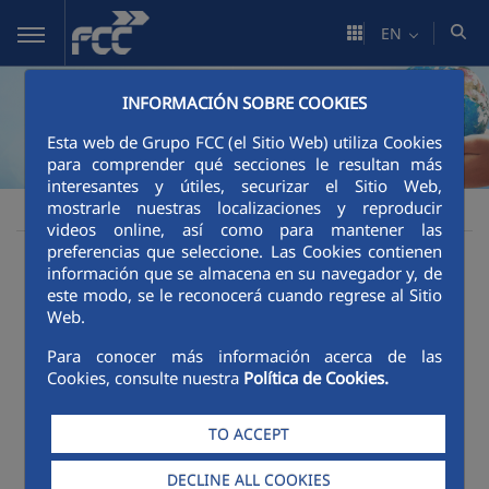
Skip to Main Content
EN
INFORMACIÓN SOBRE COOKIES
Esta web de Grupo FCC (el Sitio Web) utiliza Cookies
para comprender qué secciones le resultan más
interesantes y útiles, securizar el Sitio Web,
mostrarle nuestras localizaciones y reproducir
Sustainability
Good governance
Good governance
FCC
videos online, así como para mantener las
preferencias que seleccione. Las Cookies contienen
Key governance figures
información que se almacena en su navegador y, de
este modo, se le reconocerá cuando regrese al Sitio
Web.
Para conocer más información acerca de las
Cookies, consulte nuestra
Política de Cookies.
TO ACCEPT
DECLINE ALL COOKIES