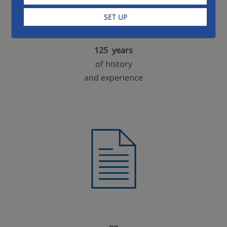
SET UP
125 years
of history
and experience