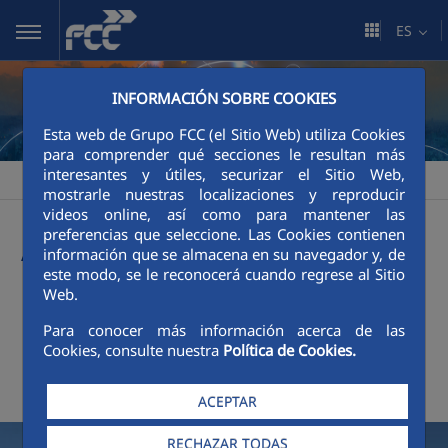
Saltar al contenido principal
ES
INFORMACIÓN SOBRE COOKIES
Esta web de Grupo FCC (el Sitio Web) utiliza Cookies
para comprender qué secciones le resultan más
interesantes y útiles, securizar el Sitio Web,
FCC
Sala de comunicación
Actualidad
>
>
mostrarle nuestras localizaciones y reproducir
videos online, así como para mantener las
Actualidad
preferencias que seleccione. Las Cookies contienen
información que se almacena en su navegador y, de
este modo, se le reconocerá cuando regrese al Sitio
Web.
+
Buscador
Para conocer más información acerca de las
Cookies, consulte nuestra
Política de Cookies.
Últimas noticias
ACEPTAR
RECHAZAR TODAS