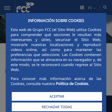
Saltar al contenido principal
ES
INFORMACIÓN SOBRE COOKIES
Esta web de Grupo FCC (el Sitio Web) utiliza Cookies
para comprender qué secciones le resultan más
interesantes y útiles, securizar el Sitio Web,
mostrarle nuestras localizaciones y reproducir
FCC
Informe Anual FCC
Informe anual del Grupo FCC
>
>
videos online, así como para mantener las
preferencias que seleccione. Las Cookies contienen
información que se almacena en su navegador y, de
este modo, se le reconocerá cuando regrese al Sitio
Web.
Informes anteriores:
Para conocer más información acerca de las
Cookies, consulte nuestra
Política de Cookies.
Menú Informe anual del Grupo FCC
ACEPTAR
RECHAZAR TODAS