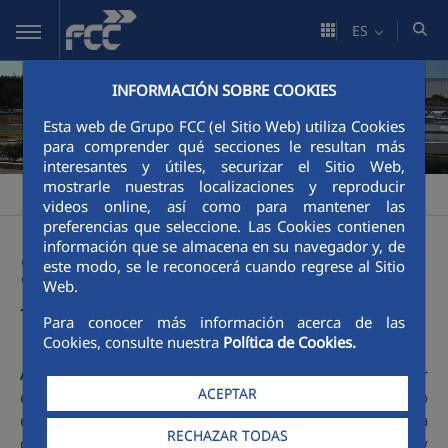
Saltar al contenido principal
ES
INFORMACIÓN SOBRE COOKIES
Aqualia
Esta web de Grupo FCC (el Sitio Web) utiliza Cookies
para comprender qué secciones le resultan más
interesantes y útiles, securizar el Sitio Web,
mostrarle nuestras localizaciones y reproducir
FCC
Agua
>
videos online, así como para mantener las
preferencias que seleccione. Las Cookies contienen
información que se almacena en su navegador y, de
Soluciones en todas las
este modo, se le reconocerá cuando regrese al Sitio
Web.
fases del ciclo del agua
Para conocer más información acerca de las
Cookies, consulte nuestra
Política de Cookies.
Aqualia
es la empresa de gestión del agua participada por
ACEPTAR
el grupo de servicios ciudadanos FCC (51%) y por el fondo
ético australiano IFM Investors (49%). La compañía es la
RECHAZAR TODAS
cuarta empresa de agua de Europa por población servida y