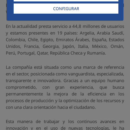
la novena del mundo, según el último ranking de Global
CONFIGURAR
Water Intelligence (diciembre de 2024).
En la actualidad presta servicio a 44,8 millones de usuarios
y estamos presentes en 19 países: Argelia, Arabia Saudí,
Colombia, Chile, Egipto, Emiratos Árabes, España, Estados
Unidos, Francia, Georgia, Japón, Italia, México, Omán,
Perú, Portugal, Qatar, República Checa y Rumanía.
La compañía está situada como una marca de referencia
en el sector, posicionada como vanguardista, especializada,
transparente e innovadora. Gracias a un equipo humano
comprometido, con gran experiencia, que busca
permanentemente la mejora de la eficiencia en los
procesos de producción y la optimización de los recursos y
con una clara orientación hacia el ciudadano.
Esta manera de trabajar y los continuos avances en
innovación y en el uso de nuevas tecnologías, le ha