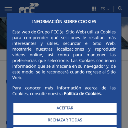
Saltar al contenido principal
ES
INFORMACIÓN SOBRE COOKIES
Esta web de Grupo FCC (el Sitio Web) utiliza Cookies
para comprender qué secciones le resultan más
interesantes y útiles, securizar el Sitio Web,
mostrarle nuestras localizaciones y reproducir
videos online, así como para mantener las
FCC
Informe Anual FCC
Números anteriores
2002
>
>
>
preferencias que seleccione. Las Cookies contienen
información que se almacena en su navegador y, de
este modo, se le reconocerá cuando regrese al Sitio
Web.
Último informe:
Para conocer más información acerca de las
Cookies, consulte nuestra
Política de Cookies.
Menú 2002
ACEPTAR
RECHAZAR TODAS
Informes anteriores: