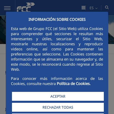
Saltar al contenido principal
ES
INFORMACIÓN SOBRE COOKIES
Esta web de Grupo FCC (el Sitio Web) utiliza Cookies
para comprender qué secciones le resultan más
interesantes y útiles, securizar el Sitio Web,
mostrarle nuestras localizaciones y reproducir
videos online, así como para mantener las
FCC
Informe Anual FCC
Números anteriores
2014
>
>
>
preferencias que seleccione. Las Cookies contienen
información que se almacena en su navegador y, de
este modo, se le reconocerá cuando regrese al Sitio
Web.
Último informe:
Para conocer más información acerca de las
Cookies, consulte nuestra
Política de Cookies.
Menú 2014
ACEPTAR
RECHAZAR TODAS
Informes anteriores: