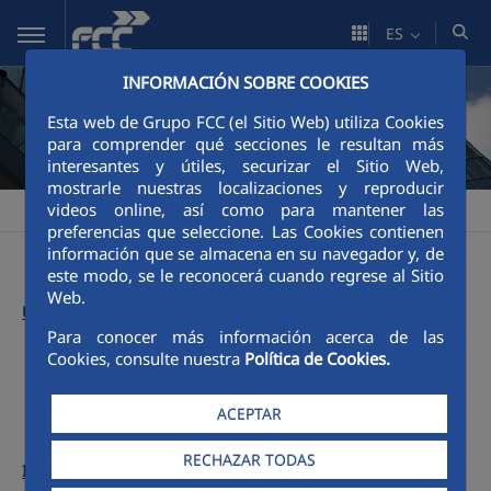
Saltar al contenido principal
ES
INFORMACIÓN SOBRE COOKIES
Esta web de Grupo FCC (el Sitio Web) utiliza Cookies
para comprender qué secciones le resultan más
interesantes y útiles, securizar el Sitio Web,
mostrarle nuestras localizaciones y reproducir
videos online, así como para mantener las
FCC
Informe Anual FCC
Números anteriores
2003
>
>
>
preferencias que seleccione. Las Cookies contienen
información que se almacena en su navegador y, de
este modo, se le reconocerá cuando regrese al Sitio
Web.
Último informe:
Para conocer más información acerca de las
Cookies, consulte nuestra
Política de Cookies.
Menú 2003
ACEPTAR
RECHAZAR TODAS
Informes anteriores: