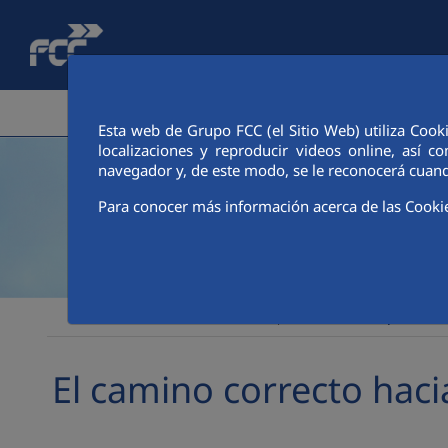
Saltar al contenido principal
ÁREA CORPORATIVA
ACTIVIDADES
ACCIONIS
Esta web de Grupo FCC (el Sitio Web) utiliza Cook
localizaciones y reproducir videos online, así
navegador y, de este modo, se le reconocerá cuand
Para conocer más información acerca de las Cooki
Sostenibilidad
Impacto social
Respeto a lo
FCC
El camino correcto hac