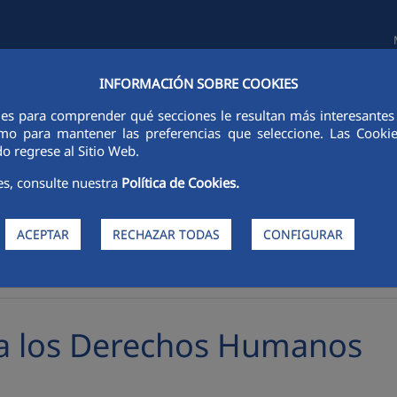
INFORMACIÓN SOBRE COOKIES
TAS E INVERSORES
SOSTENIBILIDAD
GOBIERNO CORPORATIVO
ies para comprender qué secciones le resultan más interesantes y 
 como para mantener las preferencias que seleccione. Las Cook
o regrese al Sitio Web.
es, consulte nuestra
Política de Cookies.
ACEPTAR
RECHAZAR TODAS
CONFIGURAR
s Derechos Humanos
ia los Derechos Humanos