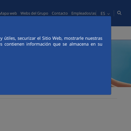
ES
Mapa web
Webs del Grupo
Contacto
Empleados/as
PERSONAS
COMUNICACIÓN
CANAL ÉTICO
útiles, securizar el Sitio Web, mostrarle nuestras
ies contienen información que se almacena en su