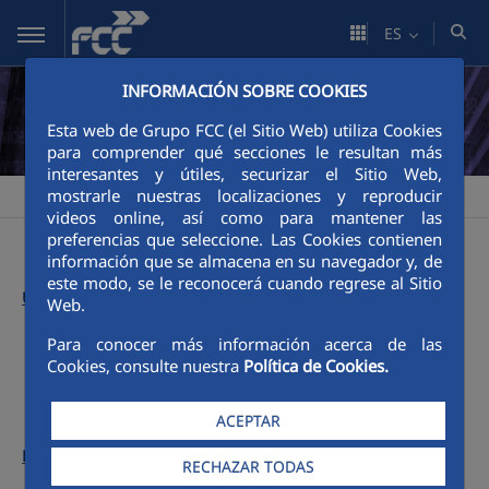
Saltar al contenido principal
ES
INFORMACIÓN SOBRE COOKIES
Esta web de Grupo FCC (el Sitio Web) utiliza Cookies
para comprender qué secciones le resultan más
interesantes y útiles, securizar el Sitio Web,
mostrarle nuestras localizaciones y reproducir
FCC
Somos FCC
Números anteriores
2024
>
>
>
videos online, así como para mantener las
preferencias que seleccione. Las Cookies contienen
información que se almacena en su navegador y, de
este modo, se le reconocerá cuando regrese al Sitio
Último número:
Web.
Para conocer más información acerca de las
Menú 2024
Cookies, consulte nuestra
Política de Cookies.
ACEPTAR
Números anteriores:
RECHAZAR TODAS