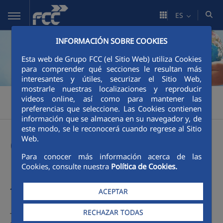
Saltar al contenido principal
ES
INFORMACIÓN SOBRE COOKIES
Esta web de Grupo FCC (el Sitio Web) utiliza Cookies
para comprender qué secciones le resultan más
interesantes y útiles, securizar el Sitio Web,
mostrarle nuestras localizaciones y reproducir
FCC
Responsabilidad y Sostenibilidad
Estrategia
>
>
>
videos online, así como para mantener las
preferencias que seleccione. Las Cookies contienen
Principios
información que se almacena en su navegador y, de
este modo, se le reconocerá cuando regrese al Sitio
Web.
Operamos bajo el
Para conocer más información acerca de las
principio de
Cookies, consulte nuestra
Política de Cookies.
transparencia
ACEPTAR
RECHAZAR TODAS
Tenemos el
compromiso
de actuar de manera
íntegra,