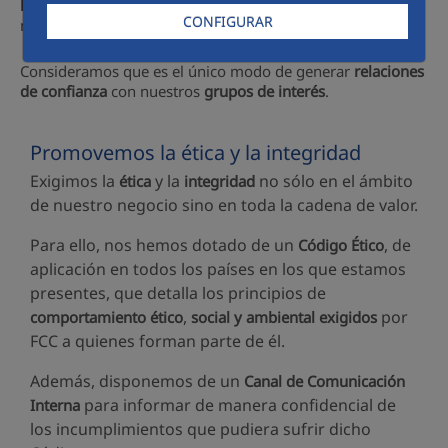
honesta y transparente
; desde el equipo directivo hasta el
CONFIGURAR
nivel más operativo de la organización.
Consideramos que es el único modo de generar
relaciones
de confianza
con nuestros
grupos de interés
.
Promovemos la ética y la integridad
Exigimos la
y la
no sólo en el ámbito
ética
integridad
de nuestro negocio sino en toda la cadena de valor.
Para ello, nos hemos dotado de un
, de
Código Ético
aplicación en todos los países en los que estamos
presentes, que detalla los principios de
,
por
comportamiento ético
social y ambiental exigidos
FCC a quienes forman parte de él.
Además, disponemos de un
Canal de Comunicación
para informar de manera confidencial de
Interna
los incumplimientos que pudiera sufrir dicho