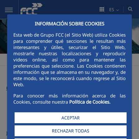
Saltar al contenido principal
ES
INFORMACIÓN SOBRE COOKIES
Esta web de Grupo FCC (el Sitio Web) utiliza Cookies
para comprender qué secciones le resultan más
interesantes y útiles, securizar el Sitio Web,
mostrarle nuestras localizaciones y reproducir
videos online, así como para mantener las
FCC
Informe Anual FCC
Números anteriores
2007
>
>
>
preferencias que seleccione. Las Cookies contienen
información que se almacena en su navegador y, de
este modo, se le reconocerá cuando regrese al Sitio
Web.
Último informe:
Para conocer más información acerca de las
Cookies, consulte nuestra
Política de Cookies.
Menú 2007
ACEPTAR
RECHAZAR TODAS
Informes anteriores: